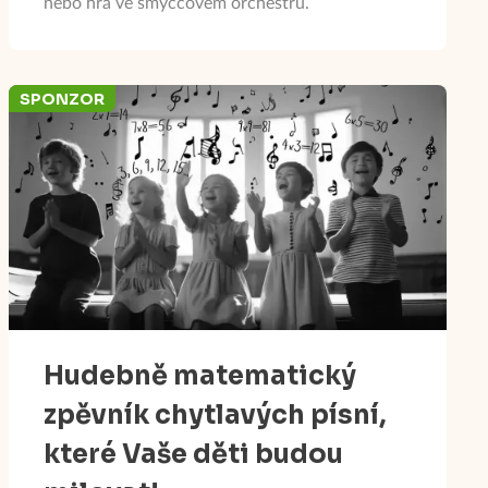
nebo hra ve smyčcovém orchestru.
SPONZOR
Hudebně matematický
zpěvník chytlavých písní,
které Vaše děti budou