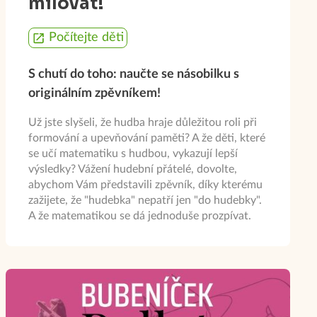
milovat!
Počítejte děti
S chutí do toho: naučte se násobilku s
originálním zpěvníkem!
Už jste slyšeli, že hudba hraje důležitou roli při
formování a upevňování paměti? A že děti, které
se učí matematiku s hudbou, vykazují lepší
výsledky? Vážení hudební přátelé, dovolte,
abychom Vám představili zpěvník, díky kterému
zažijete, že "hudebka" nepatří jen "do hudebky".
A že matematikou se dá jednoduše prozpívat.