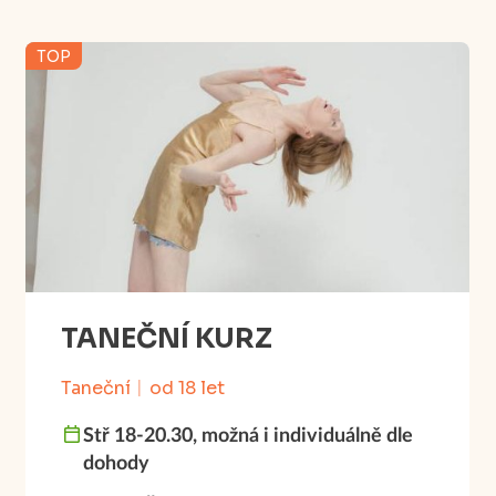
TOP
TANEČNÍ KURZ
Taneční
od 18 let
Stř 18-20.30, možná i individuálně dle
dohody