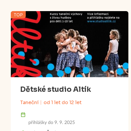
TOP
Dětské studio Altík
Taneční
od 1 let do 12 let
přihlášky do 9. 9. 2025