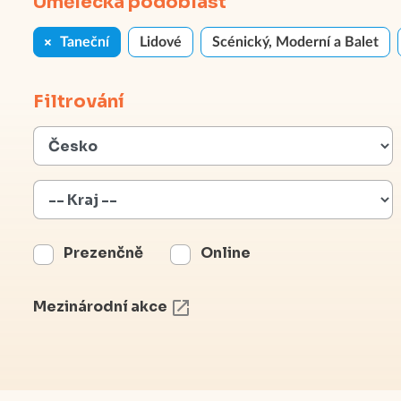
Umělecká podoblast
Taneční
Lidové
Scénický, Moderní a Balet
Filtrování
Prezenčně
Online
Mezinárodní akce