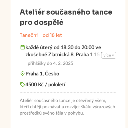
Ateliér současného tance
pro dospělé
Taneční
od 18 let
každé úterý od 18:30 do 20:00 ve
zkušebně Zlatnická 8, Praha 1 15 lekcí
více ▾
začínáme 4. února 2025
přihlášky do 4. 2. 2025
Praha 1, Česko
4500 Kč / pololetí
Ateliér současného tance je otevřený všem,
kteří chtějí poznávat a rozvíjet škálu výrazových
prostředků svého těla v pohybu.