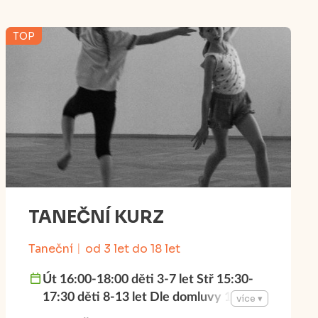
TOP
TANEČNÍ KURZ
Taneční
od 3 let do 18 let
Út 16:00-18:00 děti 3-7 let Stř 15:30-
17:30 děti 8-13 let Dle domluvy 14-18
více ▾
let