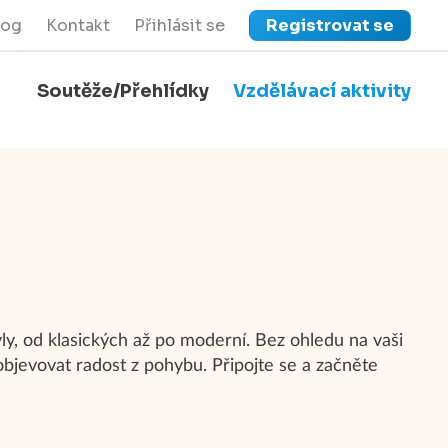
log
Kontakt
Přihlásit se
Registrovat se
Soutěže/Přehlídky
Vzdělávací aktivity
close
Zavřít menu
ly, od klasických až po moderní. Bez ohledu na vaši
objevovat radost z pohybu. Připojte se a začněte