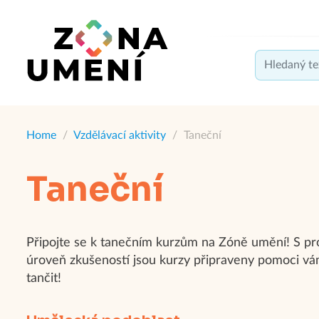
Home
/
Vzdělávací aktivity
/
Taneční
Taneční
Připojte se k tanečním kurzům na Zóně umění! S prof
úroveň zkušeností jsou kurzy připraveny pomoci vám 
tančit!