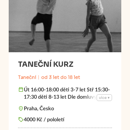
TANEČNÍ KURZ
Taneční
od 3 let do 18 let
Út 16:00-18:00 děti 3-7 let Stř 15:30-
17:30 děti 8-13 let Dle domluvy 14-18
více ▾
let
Praha, Česko
4000 Kč / pololetí