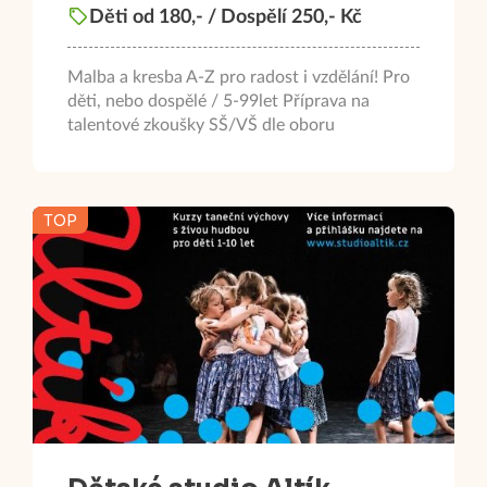
Děti od 180,- / Dospělí 250,- Kč
Malba a kresba A-Z pro radost i vzdělání! Pro
děti, nebo dospělé / 5-99let Příprava na
talentové zkoušky SŠ/VŠ dle oboru
TOP