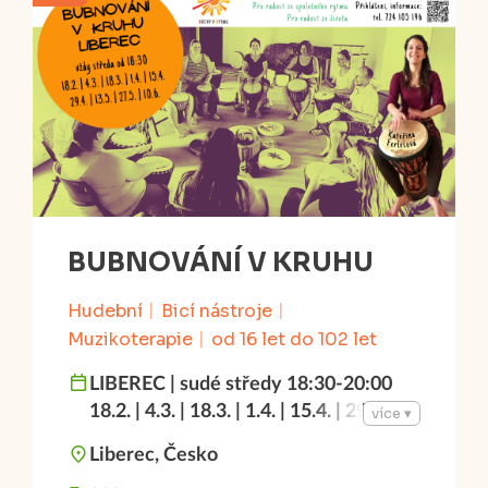
BUBNOVÁNÍ V KRUHU
Hudební
Bicí nástroje
Muzikoterapie
od 16 let do 102 let
LIBEREC | sudé středy 18:30-20:00
18.2. | 4.3. | 18.3. | 1.4. | 15.4. | 29.4. |
více ▾
13.5. | 27.5. | 10.6.
Liberec, Česko