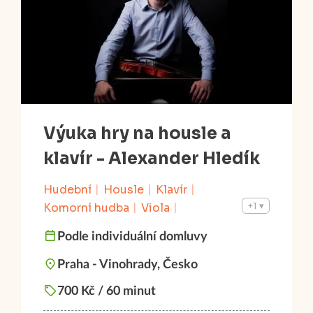
Výuka hry na housle a
klavír - Alexander Hledík
Hudební
Housle
Klavír
+1
Komorní hudba
Viola
od 5 let do 99 let
Podle individuální domluvy
Praha - Vinohrady, Česko
700 Kč / 60 minut