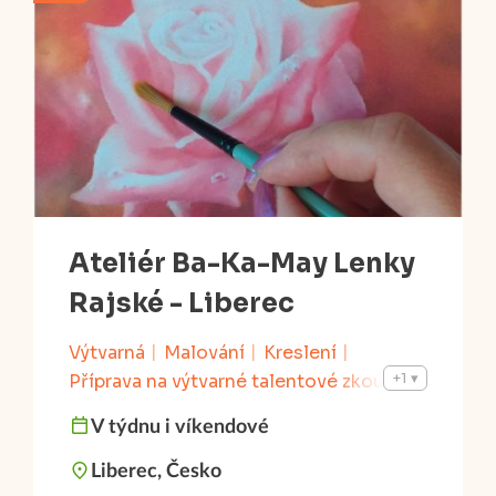
Ateliér Ba-Ka-May Lenky
Rajské - Liberec
Výtvarná
Malování
Kreslení
+1
Příprava na výtvarné talentové zkoušky
V týdnu i víkendové
od 6 let do 99 let
Liberec, Česko