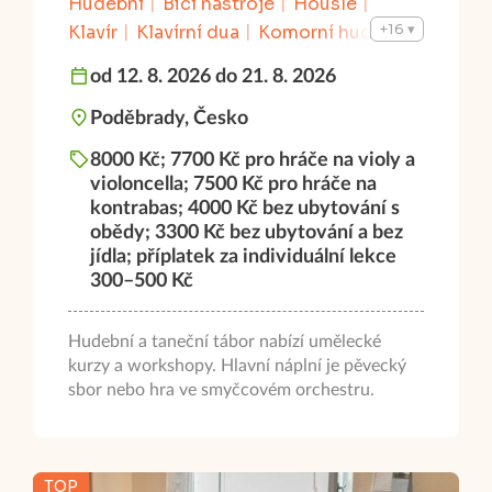
Hudební
Bicí nástroje
Housle
+16
Klavír
Klavírní dua
Komorní hudba
Kontrabas
Sbory
Skladatelská
od 12. 8. 2026 do 21. 8. 2026
Viola
Violoncello
Zpěv
Taneční
Výtvarná
Malování
Kreslení
Poděbrady, Česko
Multimediální
Fotografie
8000 Kč; 7700 Kč pro hráče na violy a
Literárně dramatický
violoncella; 7500 Kč pro hráče na
Autorská (vlastní) tvorba
kontrabas; 4000 Kč bez ubytování s
Tvůrčí psaní
od 12 let do 20 let
obědy; 3300 Kč bez ubytování a bez
jídla; příplatek za individuální lekce
300–500 Kč
Hudební a taneční tábor nabízí umělecké
kurzy a workshopy. Hlavní náplní je pěvecký
sbor nebo hra ve smyčcovém orchestru.
TOP