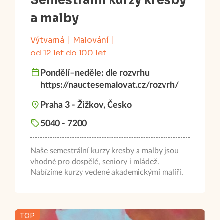
Semestrální kurzy kresby
a malby
Výtvarná
Malování
od 12 let do 100 let
Pondělí–neděle: dle rozvrhu
https://nauctesemalovat.cz/rozvrh/
Praha 3 - Žižkov, Česko
5040 - 7200
Naše semestrální kurzy kresby a malby jsou
vhodné pro dospělé, seniory i mládež.
Nabízíme kurzy vedené akademickými malíři.
TOP