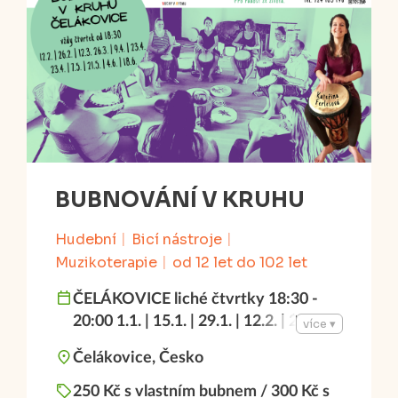
BUBNOVÁNÍ V KRUHU
Hudební
Bicí nástroje
Muzikoterapie
od 12 let do 102 let
ČELÁKOVICE liché čtvrtky 18:30 -
20:00 1.1. | 15.1. | 29.1. | 12.2. | 26.2. |
více ▾
12.3. | 26.3. | 9.4. | 23.4. | 7.5. | 21.5. |
Čelákovice, Česko
4.6. | 18.6.
250 Kč s vlastním bubnem / 300 Kč s