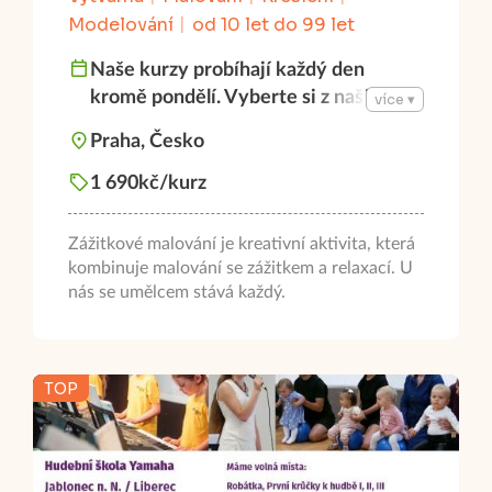
Modelování
od 10 let do 99 let
Naše kurzy probíhají každý den
kromě pondělí. Vyberte si z naší
více ▾
nabídky ten, který vás nejvíc láká, a
Praha, Česko
přijďte si ho s námi užít!
1 690kč/kurz
Zážitkové malování je kreativní aktivita, která
kombinuje malování se zážitkem a relaxací. U
nás se umělcem stává každý.
TOP