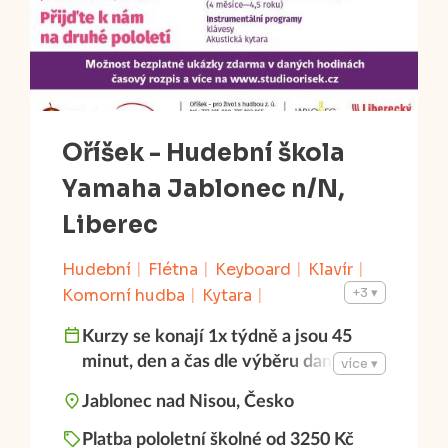
Oříšek - Hudební škola
Yamaha Jablonec n/N,
Liberec
Hudební
Flétna
Keyboard
Klavír
+3
Komorní hudba
Kytara
Muzikoterapie
Zpěv
do 100 let
Kurzy se konají 1x týdně a jsou 45
minut, den a čas dle výběru daného
více ▾
kurzu. Výuka je pondělí - pátek. V
Jablonec nad Nisou, Česko
dopoledních i odpoledních časech.
Platba pololetní školné od 3250 Kč