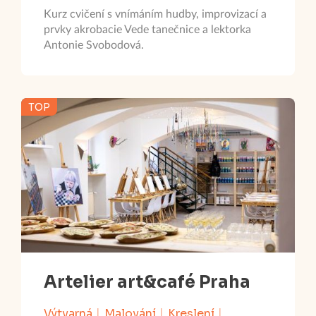
Kurz cvičení s vnímáním hudby, improvizací a
prvky akrobacie Vede tanečnice a lektorka
Antonie Svobodová.
TOP
Artelier art&café Praha
Výtvarná
Malování
Kreslení