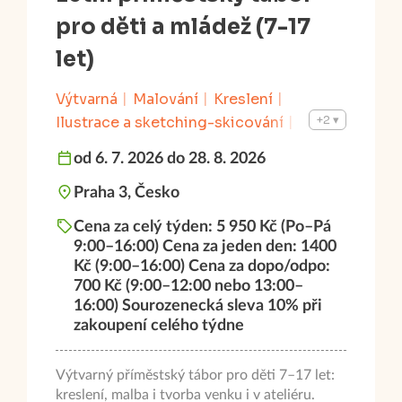
pro děti a mládež (7-17
let)
Výtvarná
Malování
Kreslení
+2
Ilustrace a sketching-skicování
Příprava na výtvarné talentové zkoušky
od 6. 7. 2026 do 28. 8. 2026
od 7 let do 17 let
Praha 3, Česko
Cena za celý týden: 5 950 Kč (Po–Pá
9:00–16:00) Cena za jeden den: 1400
Kč (9:00–16:00) Cena za dopo/odpo:
700 Kč (9:00–12:00 nebo 13:00–
16:00) Sourozenecká sleva 10% při
zakoupení celého týdne
Výtvarný příměstský tábor pro děti 7–17 let:
kreslení, malba i tvorba venku i v ateliéru.