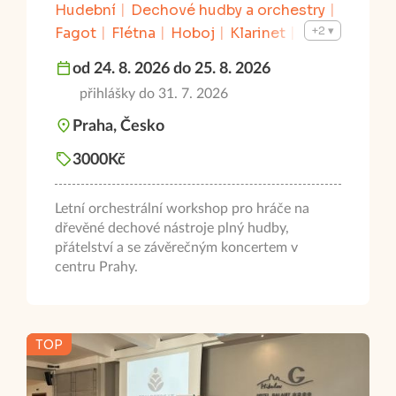
Hudební
Dechové hudby a orchestry
+2
Fagot
Flétna
Hoboj
Klarinet
Komorní hudba
Saxofon
od 24. 8. 2026 do 25. 8. 2026
přihlášky do 31. 7. 2026
Praha, Česko
3000Kč
Letní orchestrální workshop pro hráče na
dřevěné dechové nástroje plný hudby,
přátelství a se závěrečným koncertem v
centru Prahy.
TOP