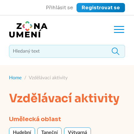
Přihlásit se
Registrovat se
close
Zavřít menu
Home
/
Vzdělávací aktivity
Vzdělávací aktivity
Umělecká oblast
Hudební
Taneční
Výtvarná