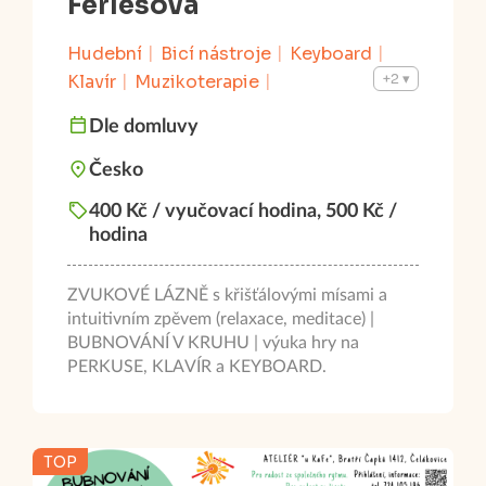
Ferlesová
Hudební
Bicí nástroje
Keyboard
+2
Klavír
Muzikoterapie
Příprava na talentové zkoušky -
Dle domluvy
hudební
od 4 let do 102 let
Česko
400 Kč / vyučovací hodina, 500 Kč /
hodina
ZVUKOVÉ LÁZNĚ s křišťálovými mísami a
intuitivním zpěvem (relaxace, meditace) |
BUBNOVÁNÍ V KRUHU | výuka hry na
PERKUSE, KLAVÍR a KEYBOARD.
TOP