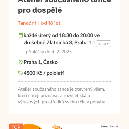
Ateliér současného tance
pro dospělé
Taneční
od 18 let
každé úterý od 18:30 do 20:00 ve
zkušebně Zlatnická 8, Praha 1 15 lekcí
více ▾
začínáme 4. února 2025
přihlášky do 4. 2. 2025
Praha 1, Česko
4500 Kč / pololetí
Ateliér současného tance je otevřený všem,
kteří chtějí poznávat a rozvíjet škálu
výrazových prostředků svého těla v pohybu.
TOP