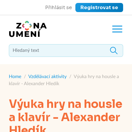
Přihlásit se
Registrovat se
close
Zavřít menu
Home
/
Vzdělávací aktivity
/
Výuka hry na housle a
klavír - Alexander Hledík
Výuka hry na housle
a klavír - Alexander
Hledík