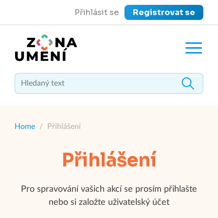
Přihlásit se
Registrovat se
close
Zavřít menu
Home
/
Příhlášení
Přihlášení
Pro spravování vašich akcí se prosím přihlašte
nebo si založte uživatelský účet