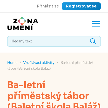
Přihlásit se
Registrovat se
close
Zavřít menu
Home
/
Vzdělávací aktivity
/
Ba-letní příměstský
tábor (Baletní škola Baláž)
Ba-letní
příměstský tábor
(Baletní škola Baláž)