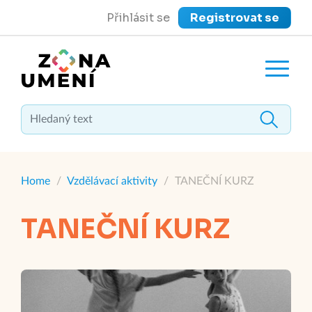
Přihlásit se
Registrovat se
close
Zavřít menu
Home
/
Vzdělávací aktivity
/
TANEČNÍ KURZ
TANEČNÍ KURZ