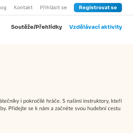
log
Kontakt
Přihlásit se
Registrovat se
Soutěže/Přehlídky
Vzdělávací aktivity
close
Zavřít menu
čníky i pokročilé hráče. S našimi instruktory, kteří
dby. Přidejte se k nám a začněte svou hudební cestu