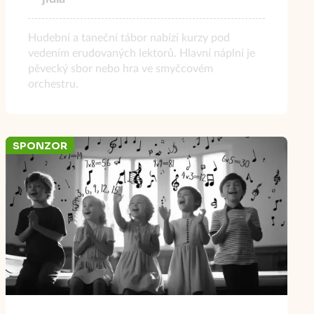
Hudební a taneční tábor nabízí kurzy pod
vedením erudovaných lektorů. Hlavní náplní je
pěvecký sbor nebo hra ve smyčcovém
orchestru.
SPONZOR