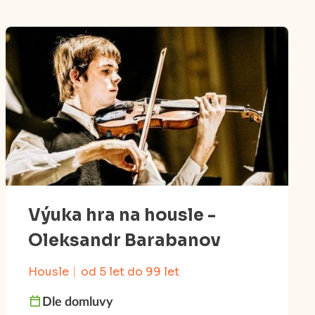
Výuka hra na housle -
Oleksandr Barabanov
Housle
od 5 let do 99 let
Dle domluvy