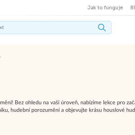
Jak to funguje
B
y
ění! Bez ohledu na vaši úroveň, nabízíme lekce pro začáte
chniku, hudební porozumění a objevujte krásu houslové hu