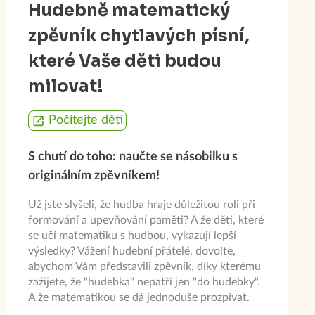
Hudebně matematický
zpěvník chytlavých písní,
které Vaše děti budou
milovat!
Počítejte děti
S chutí do toho: naučte se násobilku s
originálním zpěvníkem!
Už jste slyšeli, že hudba hraje důležitou roli při
formování a upevňování paměti? A že děti, které
se učí matematiku s hudbou, vykazují lepší
výsledky? Vážení hudební přátelé, dovolte,
abychom Vám představili zpěvník, díky kterému
zažijete, že "hudebka" nepatří jen "do hudebky".
A že matematikou se dá jednoduše prozpívat.