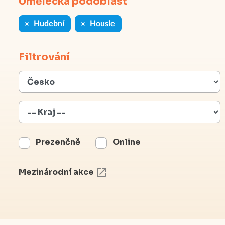
Umělecká podoblast
Hudební
Housle
Filtrování
Prezenčně
Online
Mezinárodní akce