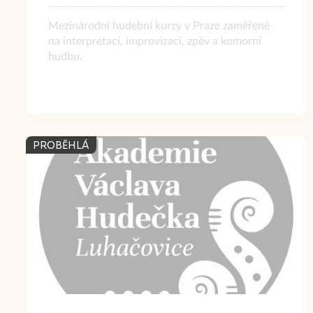
Mezinárodní hudební kurzy v Praze zaměřené
na interpretaci, improvizaci, zpěv a komorní
hudbu.
PROBĚHLÁ