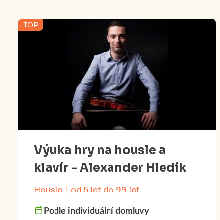
TOP
Výuka hry na housle a
klavír - Alexander Hledík
Housle
od 5 let do 99 let
Podle individuální domluvy