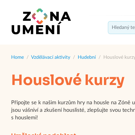
Home
/
Vzdělávací aktivity
/
Hudební
/
Houslové kurz
Houslové kurzy
Připojte se k našim kurzům hry na housle na Zóně um
jsou vášniví a zkušení houslisté, zlepšujte svou te
s houslemi!