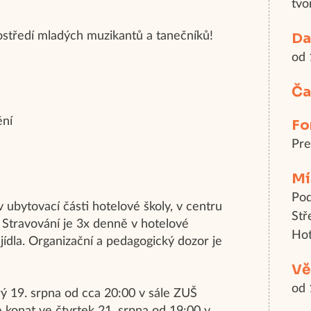
tvo
rostředí mladých muzikantů a tanečníků!
Da
od 
Ča
ění
Fo
Pr
Mí
Po
v ubytovací části hotelové školy, v centru
Stř
. Stravování je 3x denně v hotelové
Hot
jídla. Organizační a pedagogický dozor je
Vě
od 
rý 19. srpna od cca 20:00 v sále ZUŠ