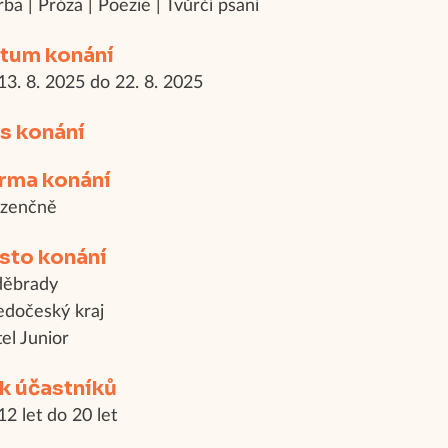
rba | Próza | Poezie | Tvůrčí psaní
tum konání
13. 8. 2025 do 22. 8. 2025
s konání
rma konání
ezenčně
sto konání
děbrady
edočeský kraj
el Junior
k účastníků
12 let do 20 let