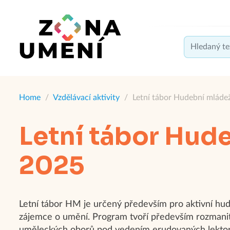
Home
/
Vzdělávací aktivity
/
Letní tábor Hudební mláde
Letní tábor Hud
2025
Letní tábor HM je určený především pro aktivní hudeb
zájemce o umění. Program tvoří především rozmanit