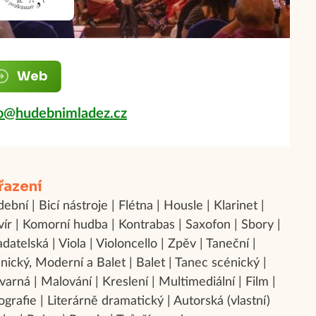
Web
fo@hudebnimladez.cz
řazení
ební | Bicí nástroje | Flétna | Housle | Klarinet |
vír | Komorní hudba | Kontrabas | Saxofon | Sbory |
adatelská | Viola | Violoncello | Zpěv | Taneční |
nický, Moderní a Balet | Balet | Tanec scénický |
varná | Malování | Kreslení | Multimediální | Film |
ografie | Literárně dramatický | Autorská (vlastní)