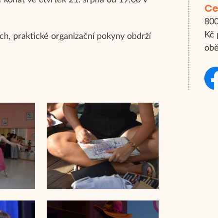
konat ve čtvrtek 21. srpna od 19:00 v
Ce
800
Kč 
ách, praktické organizační pokyny obdrží
obě