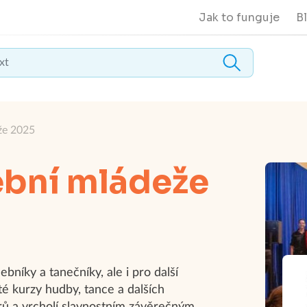
Jak to funguje
B
že 2025
ební mládeže
níky a tanečníky, ale i pro další
é kurzy hudby, tance a dalších