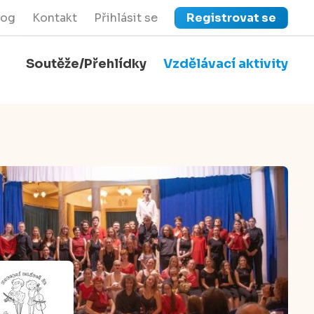
log
Kontakt
Přihlásit se
Registrovat se
Soutěže/Přehlídky
Vzdělávací aktivity
close
Zavřít menu