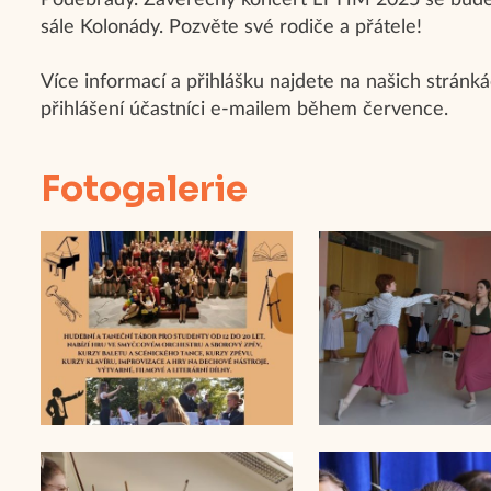
Poděbrady. Závěrečný koncert LT HM 2025 se bude 
sále Kolonády. Pozvěte své rodiče a přátele!
Více informací a přihlášku najdete na našich stránk
přihlášení účastníci e-mailem během července.
Fotogalerie