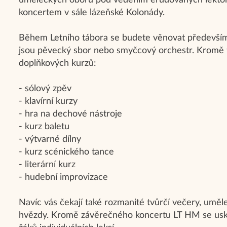
uměleckých oborů pod vedením erudovaných lektor
koncertem v sále lázeňské Kolonády.
Během Letního tábora se budete věnovat především 
jsou pěvecký sbor nebo smyčcový orchestr. Kromě t
doplňkových kurzů:
- sólový zpěv
- klavírní kurzy
- hra na dechové nástroje
- kurz baletu
- výtvarné dílny
- kurz scénického tance
- literární kurz
- hudební improvizace
Navíc vás čekají také rozmanité tvůrčí večery, umě
hvězdy. Kromě závěrečného koncertu LT HM se usku