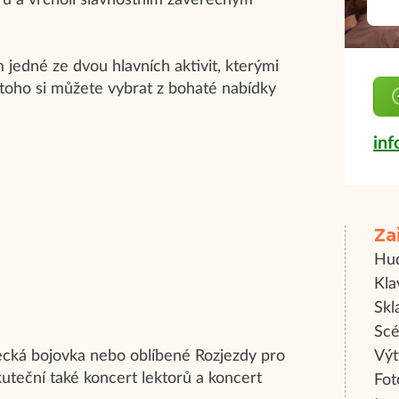
ů a vrcholí slavnostním závěrečným
jedné ze dvou hlavních aktivit, kterými
oho si můžete vybrat z bohaté nabídky
in
Za
Hud
Kla
Skl
Scé
lecká bojovka nebo oblíbené Rozjezdy pro
Výt
teční také koncert lektorů a koncert
Fot