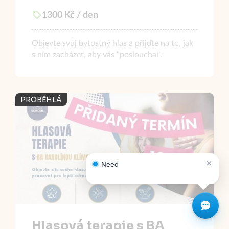
1300 Kč / den
Objevte svůj bytostný hlas a přijďte na to, jak
s ním zacházet, aby vás "poslouchal".
PROBĚHLÁ
Hlasová terapie s BA