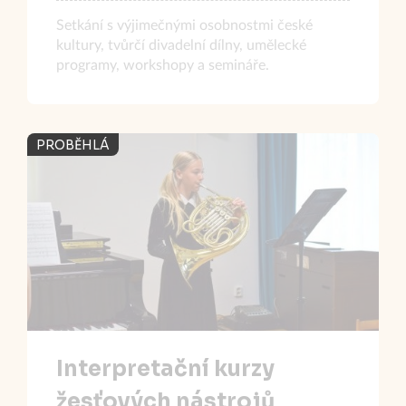
Setkání s výjimečnými osobnostmi české
kultury, tvůrčí divadelní dílny, umělecké
programy, workshopy a semináře.
PROBĚHLÁ
Interpretační kurzy
žesťových nástrojů