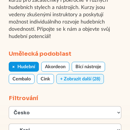
kurzů pro začátečníky i pokročilé v různých
hudebních stylech a nástrojích. Kurzy jsou
vedeny zkušenými instruktory a poskytují
možnost individuálního rozvoje hudebních
dovedností. Připojte se k nám a objevte svůj
hudební potenciál!
Umělecká podoblast
Hudební
Akordeon
Bicí nástroje
Cembalo
Cink
+ Zobrazit další (28)
Filtrování