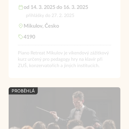
od 14. 3. 2025 do 16. 3. 2025
přihlášky do 27. 2. 2025
Mikulov, Česko
4190
Piano Retreat Mikulov je víkendový zážitkový
kurz určený pro pedagogy hry na klavír při
ZUŠ, konzervatořích a jiných institucích.
PROBĚHLÁ