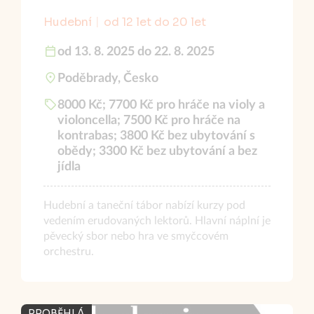
Hudební
od 12 let do 20 let
od 13. 8. 2025 do 22. 8. 2025
Poděbrady, Česko
8000 Kč; 7700 Kč pro hráče na violy a
violoncella; 7500 Kč pro hráče na
kontrabas; 3800 Kč bez ubytování s
obědy; 3300 Kč bez ubytování a bez
jídla
Hudební a taneční tábor nabízí kurzy pod
vedením erudovaných lektorů. Hlavní náplní je
pěvecký sbor nebo hra ve smyčcovém
orchestru.
PROBĚHLÁ