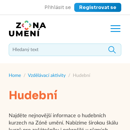
Přihlásit se
Registrovat se
close
Zavřít menu
Home
/
Vzdělávací aktivity
/
Hudební
Hudební
Najděte nejnovější informace o hudebních
kurzech na Zóně umění. Nabízíme širokou škálu