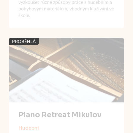
vyzkoušet různé způsoby práce s hudebním a
pohybovým materiálem, vhodným k užívání ve
škole.
PROBĚHLÁ
Piano Retreat Mikulov
Hudební