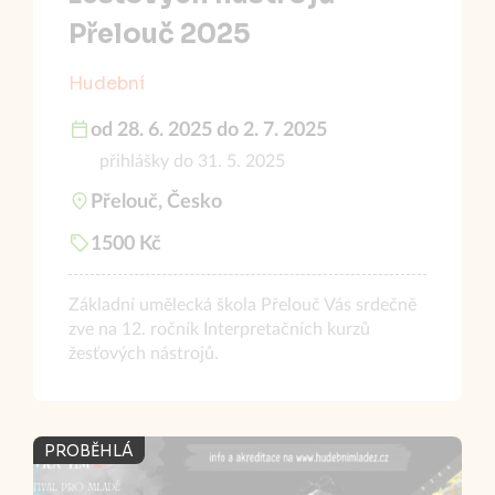
Přelouč 2025
Hudební
od 28. 6. 2025 do 2. 7. 2025
přihlášky do 31. 5. 2025
Přelouč, Česko
1500 Kč
Základní umělecká škola Přelouč Vás srdečně
zve na 12. ročník Interpretačních kurzů
žesťových nástrojů.
PROBĚHLÁ