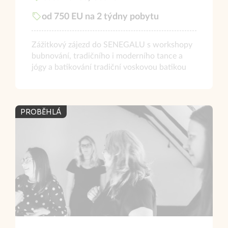
od 750 EU na 2 týdny pobytu
Zážitkový zájezd do SENEGALU s workshopy
bubnování, tradičního i moderního tance a
jógy a batikování tradiční voskovou batikou
PROBĚHLÁ