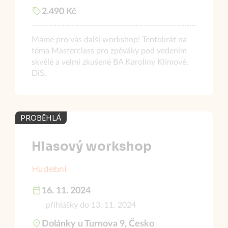
2.490 Kč
Máme pro vás další workshop! Tentokrát na
téma Masterclass pro zpěváky pod vedením
skvělé a velmi zkušené BA Karolíny Klímové,
DiS.
PROBĚHLÁ
Hlasový workshop
Hudební
16. 11. 2024
přihlášky do 13. 11. 2024
Dolánky u Turnova 9, Česko