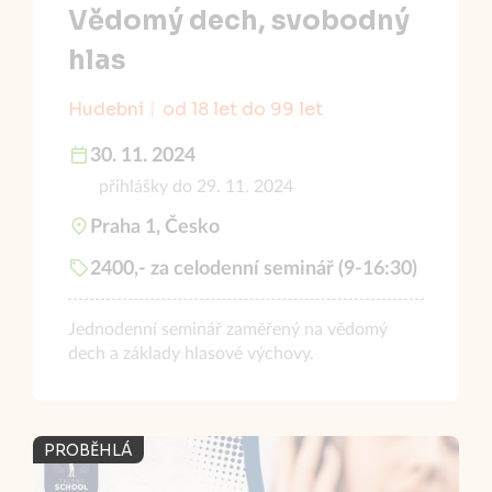
Vědomý dech, svobodný
hlas
Hudební
od 18 let do 99 let
30. 11. 2024
přihlášky do 29. 11. 2024
Praha 1, Česko
2400,- za celodenní seminář (9-16:30)
Jednodenní seminář zaměřený na vědomý
dech a základy hlasové výchovy.
PROBĚHLÁ