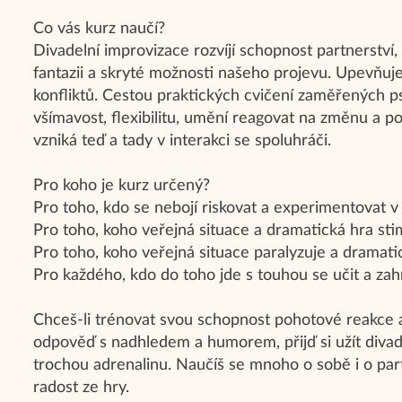
Co vás kurz naučí?
Divadelní improvizace rozvíjí schopnost partnerství,
fantazii a skryté možnosti našeho projevu. Upevňuj
konfliktů. Cestou praktických cvičení zaměřených p
všímavost, flexibilitu, umění reagovat na změnu a por
vzniká teď a tady v interakci se spoluhráči.
Pro koho je kurz určený?
Pro toho, kdo se nebojí riskovat a experimentovat v
Pro toho, koho veřejná situace a dramatická hra sti
Pro toho, koho veřejná situace paralyzuje a dramatic
Pro každého, kdo do toho jde s touhou se učit a zah
Chceš-li trénovat svou schopnost pohotové reakce a 
odpověď s nadhledem a humorem, přijď si užít divad
trochou adrenalinu. Naučíš se mnoho o sobě i o partne
radost ze hry.