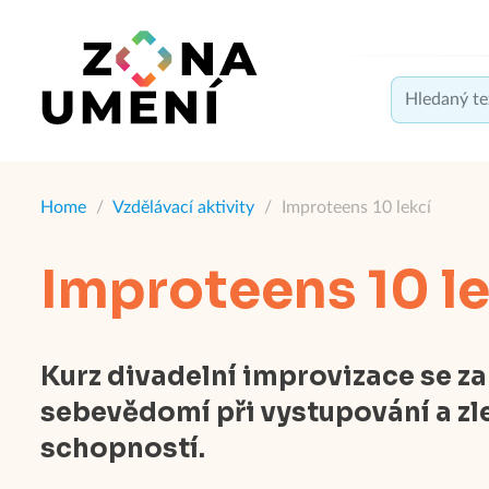
Home
/
Vzdělávací aktivity
/
Improteens 10 lekcí
Improteens 10 le
Kurz divadelní improvizace se z
sebevědomí při vystupování a z
schopností.