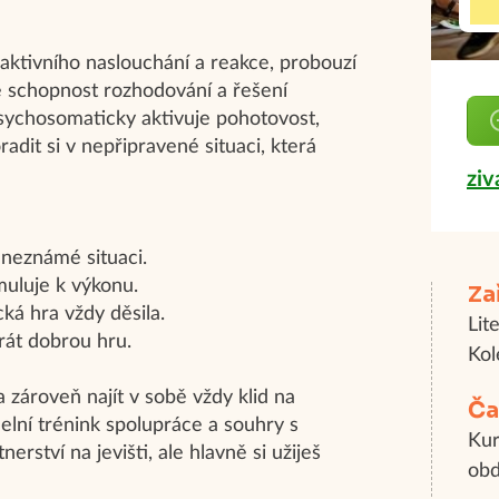
 aktivního naslouchání a reakce, probouzí
e schopnost rozhodování a řešení
sychosomaticky aktivuje pohotovost,
adit si v nepřipravené situaci, která
zi
 neznámé situaci.
muluje k výkonu.
Za
ká hra vždy děsila.
Lit
rát dobrou hru.
Kol
zároveň najít v sobě vždy klid na
Ča
elní trénink spolupráce a souhry s
Kur
rství na jevišti, ale hlavně si užiješ
obd