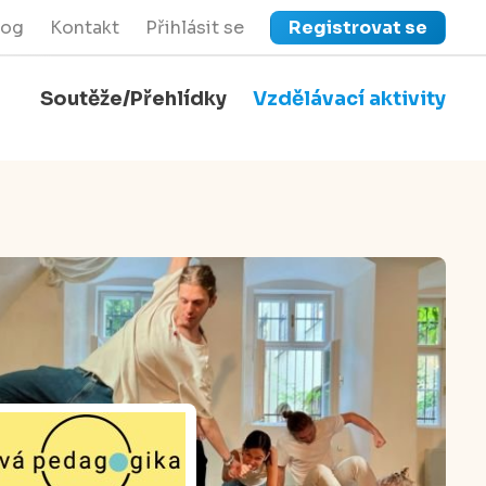
log
Kontakt
Přihlásit se
Registrovat se
Soutěže/Přehlídky
Vzdělávací aktivity
close
Zavřít menu