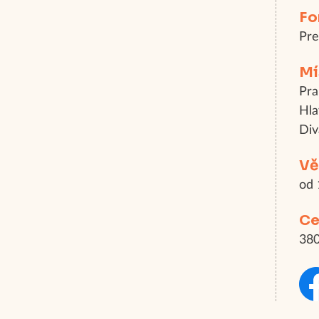
Fo
Pr
Mí
Pra
Hla
Div
Vě
od 
Ce
380