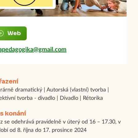
Web
vapedagogika@gmail.com
řazení
erárně dramatický | Autorská (vlastní) tvorba |
ektivní tvorba - divadlo | Divadlo | Rétorika
s konání
z se odehrává pravidelně v úterý od 16 – 17.30, v
obí od 8. října do 17. prosince 2024