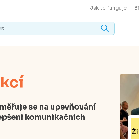
Jak to funguje
B
kcí
aměřuje se na upevňování
lepšení komunikačních