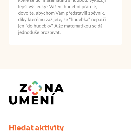
které se učí matematiku s hudbou, vykazují
lepší výsledky? Vážení hudební přátelé,
dovolte, abychom Vám představili zpěvník,
díky kterému zažijete, že "hudebka" nepatří
jen "do hudebky". A že matematikou se dá
jednoduše prozpívat.
Hledat aktivity