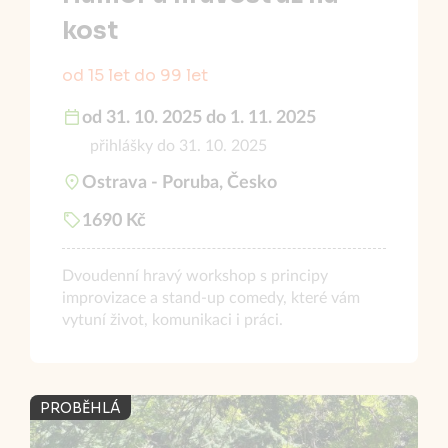
kost
od 15 let do 99 let
od 31. 10. 2025 do 1. 11. 2025
přihlášky do 31. 10. 2025
Ostrava - Poruba, Česko
1690 Kč
Dvoudenní hravý workshop s principy
improvizace a stand-up comedy, které vám
vytuní život, komunikaci i práci.
PROBĚHLÁ