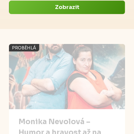
Zobrazit
PROBĚHLÁ
Monika Nevolová –
Humor a hravost až na