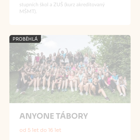
stupních škol a ZUŠ (kurz akreditovaný
MŠMT).
PROBĚHLÁ
ANYONE TÁBORY
od 5 let do 16 let