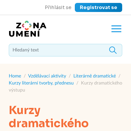
Přihlásit se
Registrovat se
close
Zavřít menu
Home
/
Vzdělávací aktivity
/
Literárně dramatické
/
Kurzy literární tvorby, přednesu
/
Kurzy dramatického
výstupu
Kurzy
dramatického