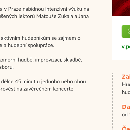
a v Praze nabídnou intenzivní výuku na
kušených lektorů Matouše Zukala a Jana
i aktivním hudebníkům se zájmem o
ce a hudební spolupráce.
v.
komorní hudbě, improvizaci, skladbě,
sboru.
Za
 v délce 45 minut u jednoho nebo obou
Hud
provést na závěrečném koncertě
hud
Da
od 
Ča