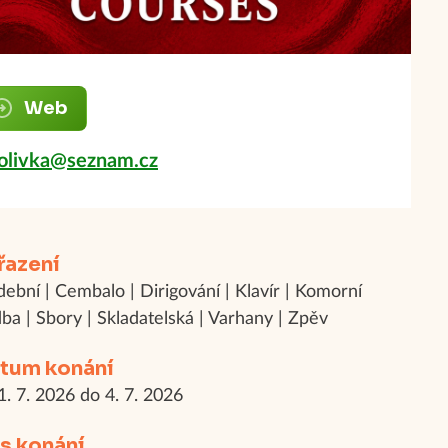
Web
polivka@seznam.cz
řazení
ební | Cembalo | Dirigování | Klavír | Komorní
ba | Sbory | Skladatelská | Varhany | Zpěv
tum konání
1. 7. 2026 do 4. 7. 2026
s konání