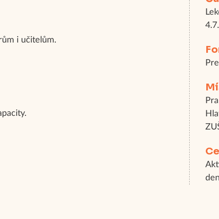
Lek
4.7
ům i učitelům.
Fo
Pr
Mí
Pra
apacity.
Hla
ZUŠ
Ce
Akt
de