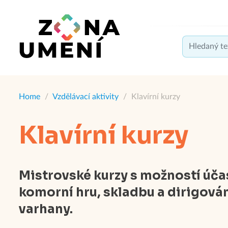
Home
/
Vzdělávací aktivity
/
Klavírní kurzy
Klavírní kurzy
Mistrovské kurzy s možností úča
komorní hru, skladbu a dirigován
varhany.