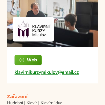
Web
klavirnikurzymikulov@email.cz
Zařazení
Hudební | Klavír | Klavírní dua