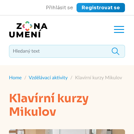
Přihlásit se
Registrovat se
close
Zavřít menu
Home
/
Vzdělávací aktivity
/
Klavírní kurzy Mikulov
Klavírní kurzy
Mikulov