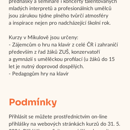
přednášky a semináře i koncerty talentovaných
mladých interpretů a profesionálních umělců
jsou zárukou týdne plného tvůrčí atmosféry
a inspirace nejen pro nadcházející školní rok.
Kurzy v Mikulově jsou určeny:
- Zájemcům o hru na klavír z celé ČR i zahraničí
především z řad žáků ZUŠ, konzervatoří
a gymnázií s umělěckou profilací (u žáků do 15
let je nutný doprovod dospělých.
- Pedagogům hry na klavír
Podmínky
Přihlásit se můžete prostřednictvím on-line
přihlášky na webových stránkách kurzů do 31. 5.