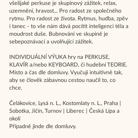
všelijaké perkuse je skupinový zážitek, relax,
uzemnění, hravost... Pro radost ze společného
rytmu. Pro radost ze života. Rytmus, hudba, zpěv
i tanec - to vše nám dává pocítit inteligenci těla a
moudrost duše. Bubnování ve skupině je
sebepoznávací a uvolňující zážitek.
INDIVIDUÁLNÍ VÝUKA hry na PERKUSE,
KLAVÍR a/nebo KEYBOARD, či hudební TEORIE.
Místo a čas dle domluvy. Vyučuji intuitivně tak,
aby se člověk zábavnou cestou naučil to, co
chce.
Čelákovice, Lysá n. L., Kostomlaty n. L., Praha |
Sobotka, Jičín, Turnov | Liberec | Česká Lípa a
okolí
Případně jinde dle domluvy.