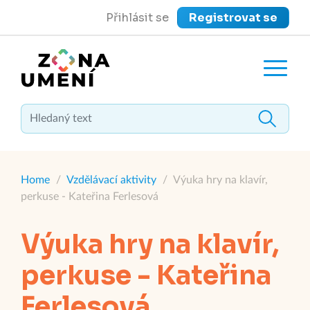
Přihlásit se
Registrovat se
close
Zavřít menu
Home
/
Vzdělávací aktivity
/
Výuka hry na klavír,
perkuse - Kateřina Ferlesová
Výuka hry na klavír,
perkuse - Kateřina
Ferlesová