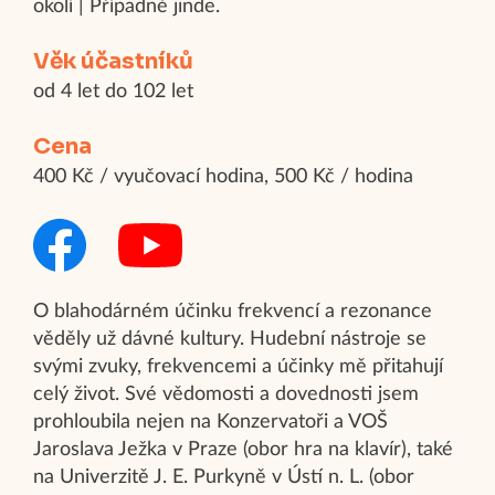
okolí | Případně jinde.
Věk účastníků
od 4 let do 102 let
Cena
400 Kč / vyučovací hodina, 500 Kč / hodina
O blahodárném účinku frekvencí a rezonance
věděly už dávné kultury. Hudební nástroje se
svými zvuky, frekvencemi a účinky mě přitahují
celý život. Své vědomosti a dovednosti jsem
prohloubila nejen na Konzervatoři a VOŠ
Jaroslava Ježka v Praze (obor hra na klavír), také
na Univerzitě J. E. Purkyně v Ústí n. L. (obor