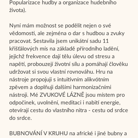
Popularizace hudby a organizace hudebního
života).
Nyní mám možnost se podělit nejen o své
vědomosti, ale zejména o dar s hudbou a zvuky
pracovat. Sestavila jsem unikátní sadu 11
křišťálových mís na základě přírodního ladění,
jejichž frekvence dají tělu úlevu od stresu a
napětí, probouzejí životní sílu a pomáhají člověku
udržovat si svou vlastní rovnováhu. Hru na
nástroje propojuji s intuitivním alikvótním
zpěvem a doplňuji dalšími harmonizačními
nástroji. Mé ZVUKOVÉ LÁZNĚ jsou místem pro
odpočinek, uvolnění, meditaci i nabití energie,
otevírají cestu do vlastního nitra - cestu od srdce
do srdce.
BUBNOVÁNÍ V KRUHU na africké i jiné bubny a