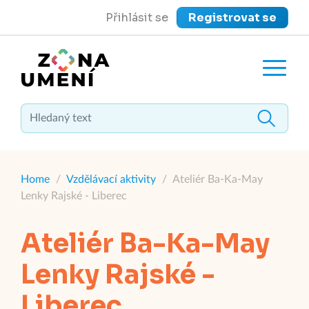
Přihlásit se
Registrovat se
close
Zavřít menu
Home
/
Vzdělávací aktivity
/
Ateliér Ba-Ka-May
Lenky Rajské - Liberec
Ateliér Ba-Ka-May
Lenky Rajské -
Liberec