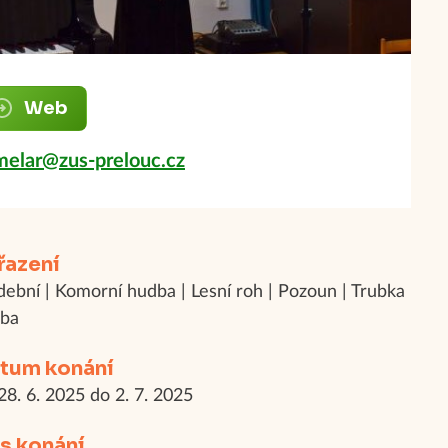
Web
melar@zus-prelouc.cz
řazení
ební | Komorní hudba | Lesní roh | Pozoun | Trubka
uba
tum konání
28. 6. 2025 do 2. 7. 2025
s konání