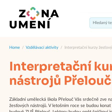
Home
/
Vzdělávací aktivity
/
Interpretační kurzy žesťov
Interpretační ku
nástrojů Přelou
Základní umělecká škola Přelouč Vás srdečně zve na
žesťových nástrojů. V letošním roce se budou konat 