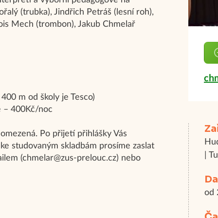
nterpreti a výborní pedagogové na
alý (trubka), Jindřich Petráš (lesní roh),
Alois Mech (trombon), Jakub Chmelař
ch
, 400 m od školy je Tesco)
e – 400Kč/noc
Za
 omezená. Po přijetí přihlášky Vás
Hud
y ke studovaným skladbám prosíme zaslat
| T
mailem (chmelar@zus-prelouc.cz) nebo
Da
od 
Ča