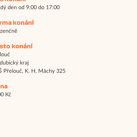
dý den od 9:00 do 17:00
rma konání
ezenčně
sto konání
louč
dubický kraj
 Přelouč, K. H. Máchy 325
na
0 Kč