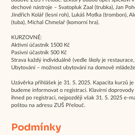
budově ZUŠ Přelouč. Lektory budou opět špičkoví i
dechové nástroje – Svatopluk Zaal (trubka), Jan Pohoř
Jindřich Kolář (lesní roh), Lukáš Moťka (trombon), 
(tuba), Michal Chmelař (komorní hra).
KURZOVNÉ:
Aktivní účastník 1500 Kč
Pasivní účastník 500 Kč
Strava každý individuálně (vedle školy je restaurace
Ubytování – možnost ubytování na domově mládež
Uzávěrka přihlášek je 31. 5. 2025. Kapacita kurzů je
budeme informovat o registraci. Klavírní doprovod
ihned po registraci, nejpozději však 31. 5. 2025 e-
poštou na adresu ZUŠ Přelouč.
Podmínky