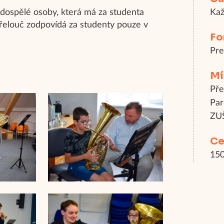
 dospělé osoby, která má za studenta
Kaž
řelouč zodpovídá za studenty pouze v
Fo
Pr
Mí
Pře
Par
ZUŠ
Ce
150