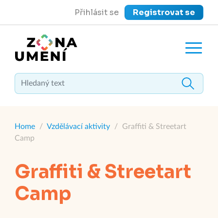
Přihlásit se
Registrovat se
close
Zavřít menu
Home
/
Vzdělávací aktivity
/
Graffiti & Streetart
Camp
Graffiti & Streetart
Camp