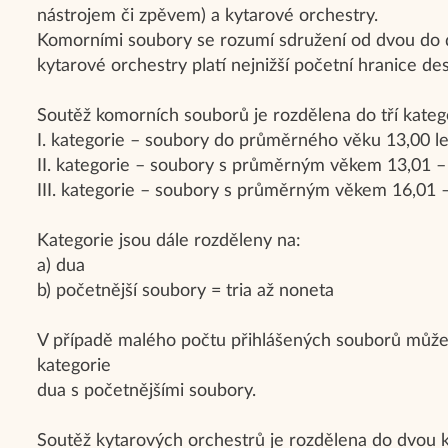
nástrojem či zpěvem) a kytarové orchestry.
Komorními soubory se rozumí sdružení od dvou do d
kytarové orchestry platí nejnižší početní hranice de
Soutěž komorních souborů je rozdělena do tří katego
I. kategorie – soubory do průměrného věku 13,00 let
II. kategorie – soubory s průměrným věkem 13,01 – 1
III. kategorie – soubory s průměrným věkem 16,01 – 
Kategorie jsou dále rozděleny na:
a) dua
b) početnější soubory = tria až noneta
V případě malého počtu přihlášených souborů může 
kategorie
dua s početnějšími soubory.
Soutěž kytarových orchestrů je rozdělena do dvou k