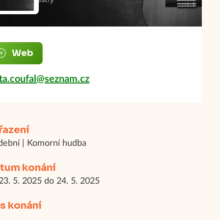
Web
ta.coufal@seznam.cz
řazení
ební | Komorní hudba
tum konání
23. 5. 2025 do 24. 5. 2025
s konání