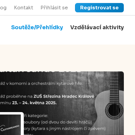
log
Kontakt
Přihlásit se
Registrovat se
Soutěže/Přehlídky
Vzdělávací aktivity
close
Zavřít menu