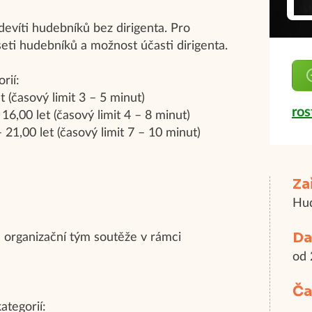
evíti hudebníků bez dirigenta. Pro
seti hudebníků a možnost účasti dirigenta.
rií:
 (časový limit 3 – 5 minut)
ros
6,00 let (časový limit 4 – 8 minut)
21,00 let (časový limit 7 – 10 minut)
Za
Hud
Da
organizační tým soutěže v rámci
od 
Ča
ategorií: