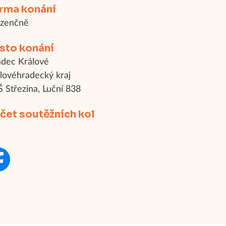
rma konání
ezenčně
sto konání
dec Králové
lovéhradecký kraj
 Střezina, Luční 838
čet soutěžních kol