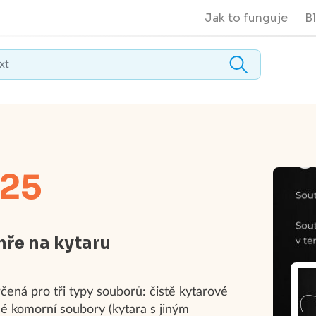
Jak to funguje
B
025
hře na kytaru
čená pro tři typy souborů: čistě kytarové
né komorní soubory (kytara s jiným