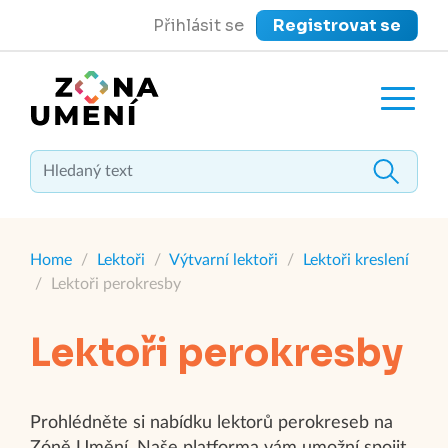
Přihlásit se
Registrovat se
close
Zavřít menu
Home
/
Lektoři
/
Výtvarní lektoři
/
Lektoři kreslení
/
Lektoři perokresby
Lektoři perokresby
Prohlédněte si nabídku lektorů perokreseb na