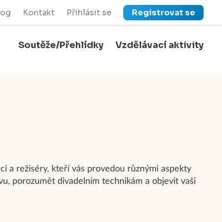
log
Kontakt
Přihlásit se
Registrovat se
Soutěže/Přehlídky
Vzdělávací aktivity
close
Zavřít menu
i a režiséry, kteří vás provedou různými aspekty
vu, porozumět divadelním technikám a objevit vaši