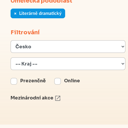
Umělecká podoblast
Literárně dramatický
Filtrování
Prezenčně
Online
Mezinárodní akce