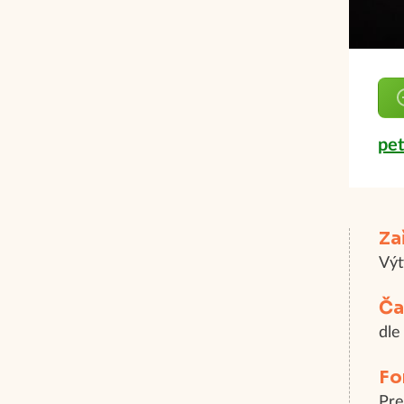
pet
Za
Výt
Ča
dle
Fo
Pre