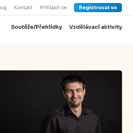
log
Kontakt
Přihlásit se
Registrovat se
Soutěže/Přehlídky
Vzdělávací aktivity
close
Zavřít menu