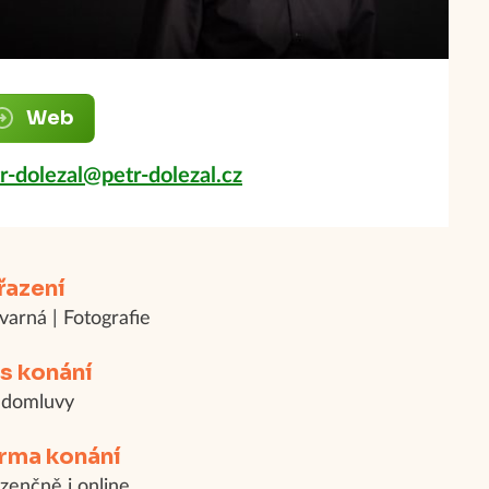
Web
r-dolezal@petr-dolezal.cz
řazení
varná | Fotografie
s konání
 domluvy
rma konání
zenčně i online