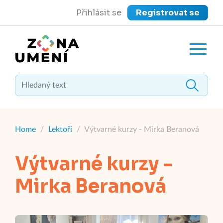
Přihlásit se
Registrovat se
close
Zavřít menu
Home
/
Lektoři
/
Výtvarné kurzy - Mirka Beranová
Výtvarné kurzy -
Mirka Beranová