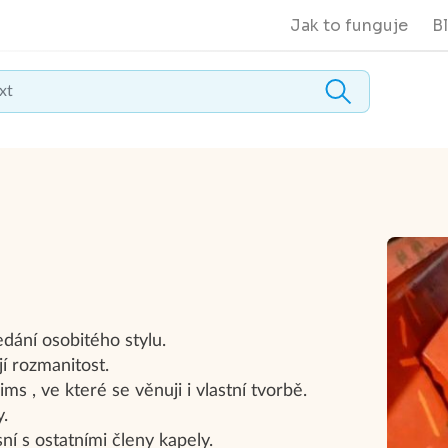
Jak to funguje
B
edání osobitého stylu.
í rozmanitost.
ms , ve které se věnuji i ​​vlastní tvorbě.
y.
í s ostatními členy kapely.