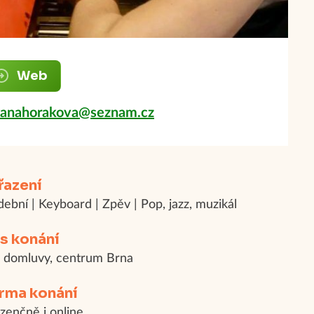
Web
tanahorakova@seznam.cz
řazení
ební | Keyboard | Zpěv | Pop, jazz, muzikál
s konání
 domluvy, centrum Brna
rma konání
zenčně i online