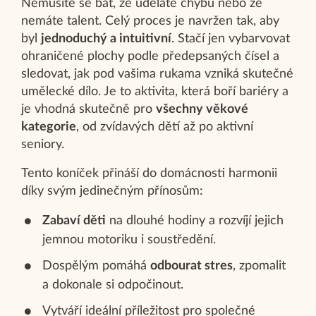
Nemusíte se bát, že uděláte chybu nebo že
nemáte talent. Celý proces je navržen tak, aby
byl
jednoduchý a intuitivní
. Stačí jen vybarvovat
ohraničené plochy podle předepsaných čísel a
sledovat, jak pod vašima rukama vzniká skutečné
umělecké dílo. Je to aktivita, která boří bariéry a
je vhodná skutečně pro
všechny věkové
kategorie
, od zvídavých dětí až po aktivní
seniory.
Tento koníček přináší do domácnosti harmonii
díky svým jedinečným přínosům:
Zabaví děti
na dlouhé hodiny a rozvíjí jejich
jemnou motoriku i soustředění.
Dospělým pomáhá
odbourat stres
, zpomalit
a dokonale si odpočinout.
Vytváří ideální příležitost pro společné