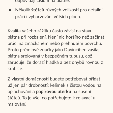
odpovídají číslům na plátně.
Několik
štětců
různých velikostí pro detailní
práci i vybarvování větších ploch.
Kvalita vašeho zážitku často závisí na stavu
plátna při rozbalení. Není nic horšího než začínat
práci na zmačkaném nebo přehnutém povrchu.
Proto prémiové značky jako Davincified zasílají
plátna srolovaná v bezpečném tubusu, což
zaručuje, že dorazí hladká a bez ohybů rovnou z
krabice.
Z vlastní domácnosti budete potřebovat přidat
už jen pár drobností: kelímek s čistou vodou na
oplachování a
papírovou utěrku
na sušení
štětců. To je vše, co potřebujete k relaxaci u
malování.