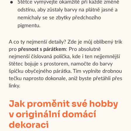
Štětce vymývejte okamžitě při každé změně
odstínu, aby zůstaly barvy na plátně jasné a
nemíchaly se se zbytky předchozího
pigmentu.
A co ty nejmenší detaily? Zde je můj oblíbený trik
pro
přesnost s párátkem
: Pro absolutně
nejmenší číslovaná políčka, kde i ten nejjemnější
štětec bojuje s prostorem, namočte do barvy
špičku obyčejného párátka. Tím vyplníte drobnou
tečku naprosto dokonale, aniž byste přetáhli přes
linky.
Jak proměnit své hobby
v originální domácí
dekoraci