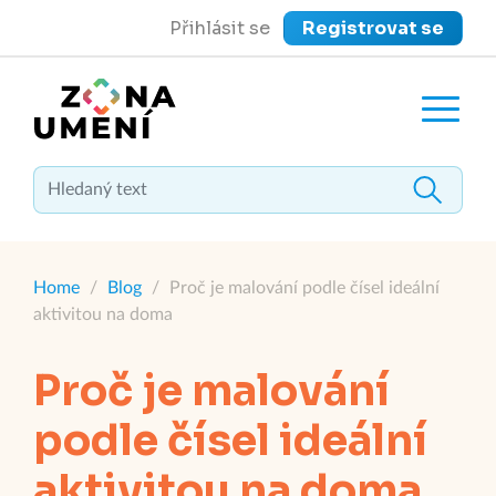
Přihlásit se
Registrovat se
close
Zavřít menu
Home
/
Blog
/
Proč je malování podle čísel ideální
aktivitou na doma
Proč je malování
podle čísel ideální
aktivitou na doma