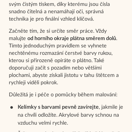
svým čistým tiskem, díky kterému jsou čísla
snadno čitelná a nenamáhají oči, správná
technika je pro finální vzhled klíčová.
Začněte tím, že si určíte směr práce. Vždy
malujte
od horního okraje plátna směrem dolů
.
Tímto jednoduchým pravidlem se vyhnete
nechtěnému rozmazání čerstvé barvy rukou,
kterou si přirozeně opíráte o plátno. Také
doporučuji začít s pozadím nebo většími
plochami, abyste získali jistotu v tahu štětcem a
rychleji viděli pokrok.
Důležitá je i péče o pomůcky během malování:
Kelímky s barvami pevně zavírejte
, jakmile je
na chvíli odložíte. Akrylové barvy schnou na
vzduchu velmi rychle.