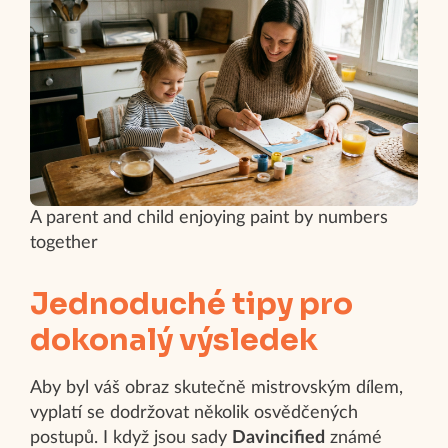
A parent and child enjoying paint by numbers
together
Jednoduché tipy pro
dokonalý výsledek
Aby byl váš obraz skutečně mistrovským dílem,
vyplatí se dodržovat několik osvědčených
postupů. I když jsou sady
Davincified
známé