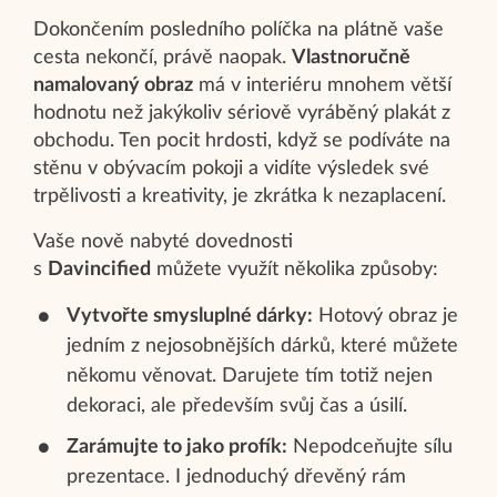
Dokončením posledního políčka na plátně vaše
cesta nekončí, právě naopak.
Vlastnoručně
namalovaný obraz
má v interiéru mnohem větší
hodnotu než jakýkoliv sériově vyráběný plakát z
obchodu. Ten pocit hrdosti, když se podíváte na
stěnu v obývacím pokoji a vidíte výsledek své
trpělivosti a kreativity, je zkrátka k nezaplacení.
Vaše nově nabyté dovednosti
s
Davincified
můžete využít několika způsoby:
Vytvořte smysluplné dárky:
Hotový obraz je
jedním z nejosobnějších dárků, které můžete
někomu věnovat. Darujete tím totiž nejen
dekoraci, ale především svůj čas a úsilí.
Zarámujte to jako profík:
Nepodceňujte sílu
prezentace. I jednoduchý dřevěný rám