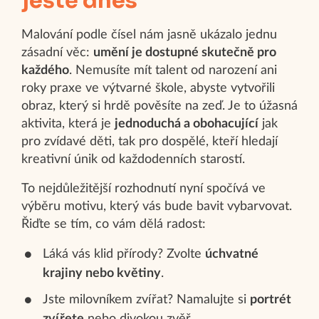
ještě dnes
Malování podle čísel nám jasně ukázalo jednu
zásadní věc:
umění je dostupné skutečně pro
každého
. Nemusíte mít talent od narození ani
roky praxe ve výtvarné škole, abyste vytvořili
obraz, který si hrdě pověsíte na zeď. Je to úžasná
aktivita, která je
jednoduchá a obohacující
jak
pro zvídavé děti, tak pro dospělé, kteří hledají
kreativní únik od každodenních starostí.
To nejdůležitější rozhodnutí nyní spočívá ve
výběru motivu, který vás bude bavit vybarvovat.
Řiďte se tím, co vám dělá radost:
Láká vás klid přírody? Zvolte
úchvatné
krajiny nebo květiny
.
Jste milovníkem zvířat? Namalujte si
portrét
zvířete
nebo divokou zvěř.