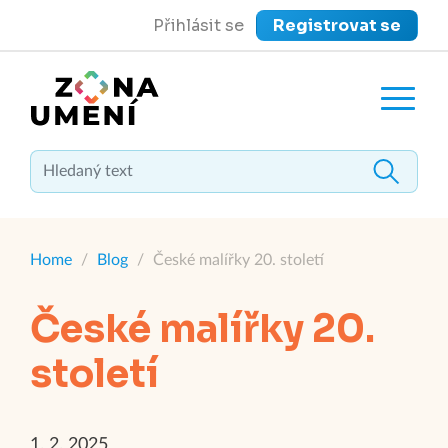
Přihlásit se
Registrovat se
close
Zavřít menu
Home
/
Blog
/
České malířky 20. století
České malířky 20.
století
1. 2. 2025