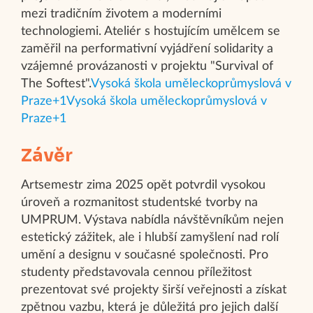
mezi tradičním životem a moderními
technologiemi. Ateliér s hostujícím umělcem se
zaměřil na performativní vyjádření solidarity a
vzájemné provázanosti v projektu "Survival of
The Softest".​
Vysoká škola uměleckoprůmyslová v
Praze+1Vysoká škola uměleckoprůmyslová v
Praze+1
Závěr
Artsemestr zima 2025 opět potvrdil vysokou
úroveň a rozmanitost studentské tvorby na
UMPRUM. Výstava nabídla návštěvníkům nejen
estetický zážitek, ale i hlubší zamyšlení nad rolí
umění a designu v současné společnosti. Pro
studenty představovala cennou příležitost
prezentovat své projekty širší veřejnosti a získat
zpětnou vazbu, která je důležitá pro jejich další