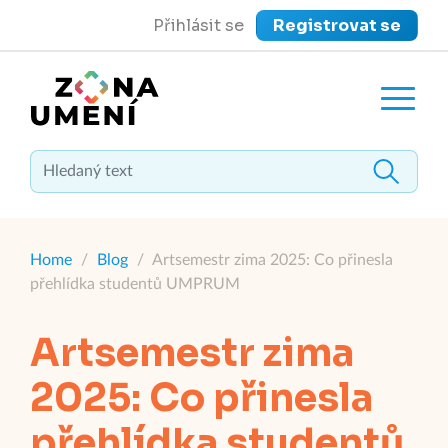
Přihlásit se
Registrovat se
close
Zavřít menu
Home
/
Blog
/
Artsemestr zima 2025: Co přinesla
přehlídka studentů UMPRUM
Artsemestr zima
2025: Co přinesla
přehlídka studentů