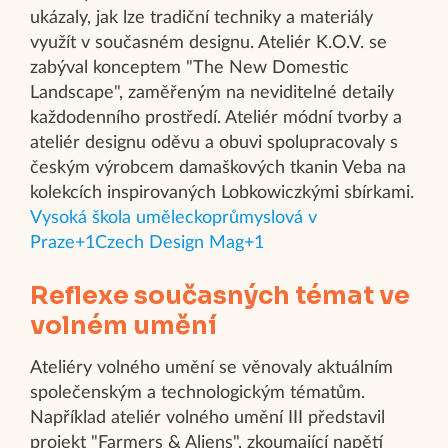
ukázaly, jak lze tradiční techniky a materiály
využít v současném designu. Ateliér K.O.V. se
zabýval konceptem "The New Domestic
Landscape", zaměřeným na neviditelné detaily
každodenního prostředí. Ateliér módní tvorby a
ateliér designu oděvu a obuvi spolupracovaly s
českým výrobcem damaškových tkanin Veba na
kolekcích inspirovaných Lobkowiczkými sbírkami.​
Vysoká škola uměleckoprůmyslová v
Praze+1Czech Design Mag+1
Reflexe současných témat ve
volném umění
Ateliéry volného umění se věnovaly aktuálním
společenským a technologickým tématům.
Například ateliér volného umění III představil
projekt "Farmers & Aliens", zkoumající napětí